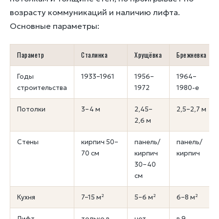
возрасту коммуникаций и наличию лифта.
Основные параметры:
Параметр
Сталинка
Хрущёвка
Брежневка
Годы
1933–1961
1956–
1964–
строительства
1972
1980-е
Потолки
3–4 м
2,45–
2,5–2,7 м
2,6 м
Стены
кирпич 50–
панель/
панель/
70 см
кирпич
кирпич
30–40
см
Кухня
7–15 м²
5–6 м²
6–8 м²
Лифт
только в
нет
в 9-